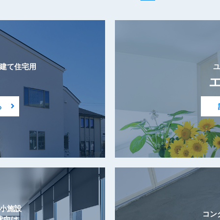
建て住宅用
る
小施設
コン
状向け