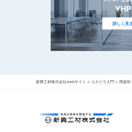
YHP
詳しく見
新興工材株式会社webサイト
>
ユカリラ入門
>
用途別