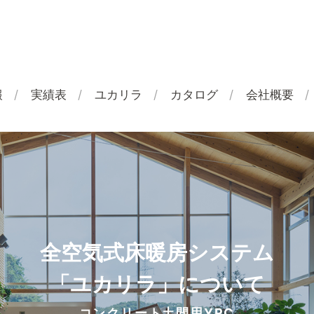
報
実績表
ユカリラ
カタログ
会社概要
全空気式床暖房システム
「ユカリラ」について
コンクリート土間用YRC